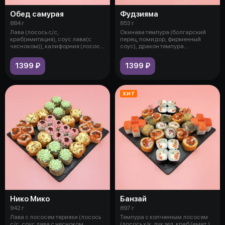
Обед самурая
Фудзияма
884 г
853 г
Лава (лосось с/с,
Окинава темпура (болгарский
краб(имитация), соус лава(с
перец, помидор, фирменный
чесноком)), калифорния (лосось
соус), дракон темпура
с/с, краб(ими
(обжаренный уг
1399 ₽
1399 ₽
ХИТ
Нико Мико
Банзай
942 г
897 г
Лава с лососем терияки (лосось
Темпура с копченным лососем
с/с, соус лава с чесноком,
(лосось х/к, лук зел, краб (имит.),