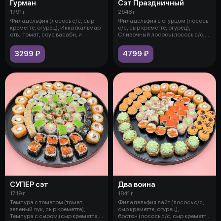
Гурман
Сэт Праздничный
1791 г
2648 г
Филадельфия (лосось с/с, сыр
Филадельфия с огурцом (лосось
креметте, огурец), Икка (кальмар
с/с, сыр креметте, огурец),
отв., томат, соус васаби, и
Сливочный лосось (лосось с/с,
сы
3299 ₽
4799 ₽
СУПЕР сэт
Два воина
1719 г
1841 г
Темпура с томатом (томат,
Филадельфия лайт (лосось с/с,
зеленый лук, сыр креметте),
сыр креметте, огурец),
Темпура с сыром (сыр креметте,
бостон (лосось с/с, сыр креметте,