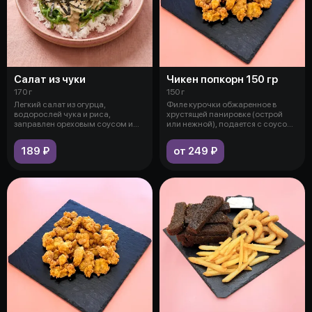
Салат из чуки
Чикен попкорн 150 гр
170 г
150 г
Легкий салат из огурца,
Филе курочки обжаренное в
водорослей чука и риса,
хрустящей панировке (острой
заправлен ореховым соусом и
или нежной), подается с соусом
кунжутом.
на вы
189 ₽
от 249 ₽