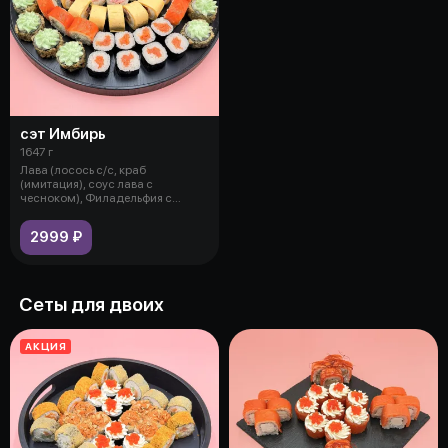
сэт Имбирь
1647 г
Лава (лосось с/с, краб
(имитация), соус лава с
чесноком), Филадельфия с
огурцом (лосось с/
2999 ₽
Сеты для двоих
АКЦИЯ