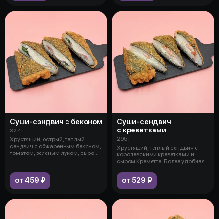
Суши-сэндвич с беконом
Суши-сендвич
с креветками
327 г
295 г
Хрустящий, острый, теплый
сендвич с обжаренным беконом,
Хрустящий, теплый сендвич с
томатом, зеленым луком, сыром
королевскими креветками и
Кре
сыром Креметте. Более удобная и
сытн
от 459 ₽
от 529 ₽