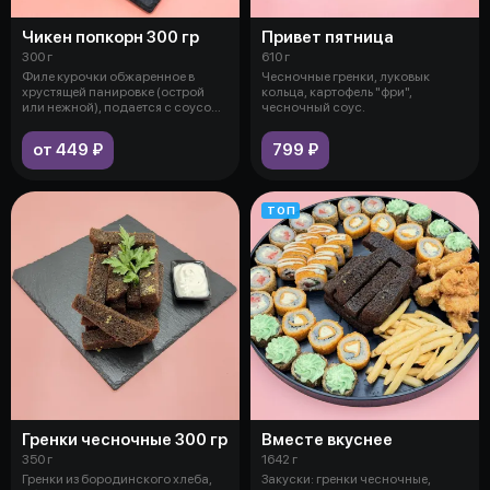
Чикен попкорн 300 гр
Привет пятница
300 г
610 г
Филе курочки обжаренное в
Чесночные гренки, луковык
хрустящей панировке (острой
кольца, картофель "фри",
или нежной), подается с соусом
чесночный соус.
на вы
от 449 ₽
799 ₽
ТОП
Гренки чесночные 300 гр
Вместе вкуснее
350 г
1642 г
Гренки из бородинского хлеба,
Закуски: гренки чесночные,