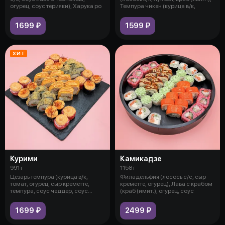
огурец, соус терияки), Харука ро
Темпура чикен (курица в/к,
1699 ₽
1599 ₽
ХИТ
Курими
Камикадзе
991 г
1158 г
Цезарь темпура (курица в/к,
Филадельфия (лосось с/с, сыр
томат, огурец, сыр креметте,
креметте, огурец), Лава с крабом
темпура, соус чеддер, соус
(краб (имит.), огурец, соус
спайси
1699 ₽
2499 ₽