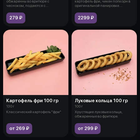
обжаренны во вритюре с
картофель фри, чикен попкорн в
чесноком, подаются с
оригинальной панировке.
чесночным соусом
Горячие
279 ₽
2299 ₽
Картофель фри 100 гр
Луковые кольца 100 гр
130 г
100 г
Классический картофель "фри"
Хрустящие луковые кольца,
обжаренные во фритюре.
от 269 ₽
от 299 ₽