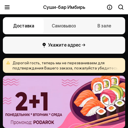
Суши-бар Имбирь
Доставка
Самовывоз
В зале
Укажите адрес →
Дорогой
гость,
теперь
мы
не
перезваниваем
для
подтверждения
Вашего
заказа,
пожалуйста
убедитесь,
что
Вы
верно
указали
адрес
доставки
и
ничего
не
забыли
положить
в
корзину!
Приятного
аппетита
и
хорошего
настроения!