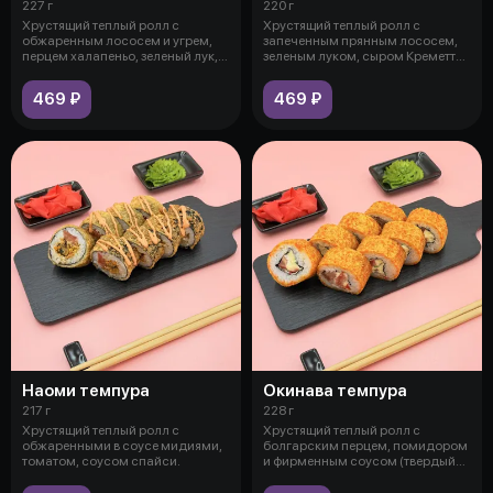
227 г
220 г
Хрустящий теплый ролл с
Хрустящий теплый ролл с
обжаренным лососем и угрем,
запеченным прянным лососем,
перцем халапеньо, зеленый лук,
зеленым луком, сыром Креметте,
сыр Кре
болгарс
469 ₽
469 ₽
Наоми темпура
Окинава темпура
217 г
228 г
Хрустящий теплый ролл с
Хрустящий теплый ролл с
обжаренными в соусе мидиями,
болгарским перцем, помидором
томатом, соусом спайси.
и фирменным соусом (твердый
сыр, май