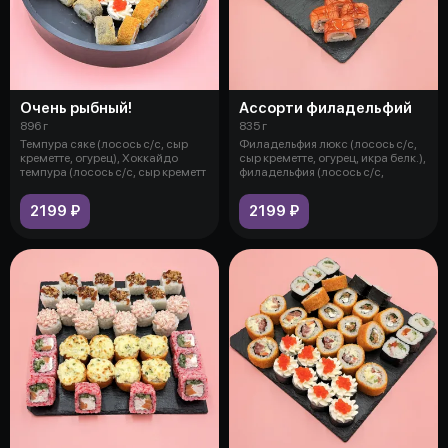
Очень рыбный!
Ассорти филадельфий
896 г
835 г
Темпура сяке (лосось с/с, сыр
Филадельфия люкс (лосось с/с,
креметте, огурец), Хоккайдо
сыр креметте, огурец, икра белк.),
темпура (лосось с/с, сыр креметт
филадельфия (лосось с/с,
2199 ₽
2199 ₽