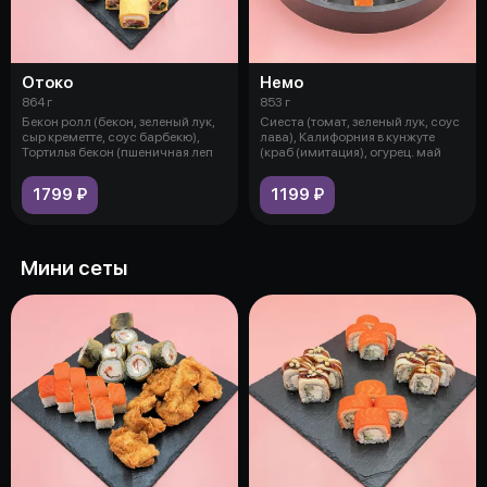
Отоко
Немо
864 г
853 г
Бекон ролл (бекон, зеленый лук,
Сиеста (томат, зеленый лук, соус
сыр креметте, соус барбекю),
лава), Калифорния в кунжуте
Тортилья бекон (пшеничная леп
(краб (имитация), огурец. май
1799 ₽
1199 ₽
Мини сеты