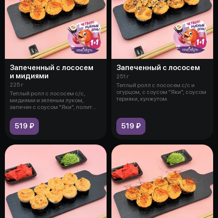
Запеченный с лососем
Запеченный с лососем
и мидиями
251 г
225 г
Теплый ролл с лососем с/с и
огурцом, с соусом "Яки", соусом
Теплый ролл с лососем с/с,
терияки, кунжутом.
мидиями и зеленым луком,
запечен с соусом "Яки", полит
соусом м
519 ₽
519 ₽