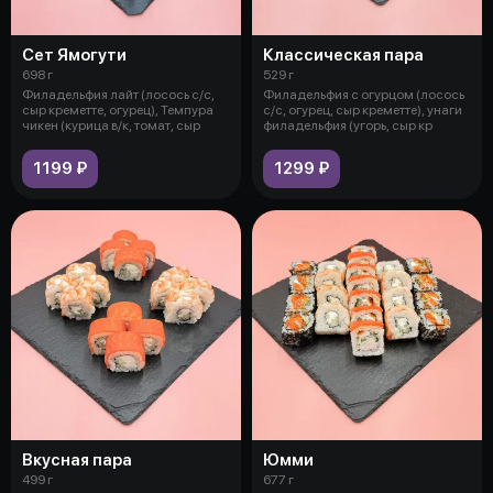
Сет Ямогути
Классическая пара
698 г
529 г
Филадельфия лайт (лосось с/с,
Филадельфия с огурцом (лосось
сыр креметте, огурец), Темпура
с/с, огурец, сыр креметте), унаги
чикен (курица в/к, томат, сыр
филадельфия (угорь, сыр кр
1199 ₽
1299 ₽
Вкусная пара
Юмми
499 г
677 г