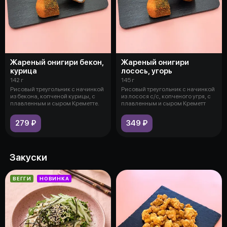
Жареный онигири бекон,
Жареный онигири
курица
лосось, угорь
142 г
145 г
Рисовый треугольник с начинкой
Рисовый треугольник с начинкой
из бекона, копченой курицы, с
из лосося с/с, копченого угря, с
плавленным и сыром Креметте.
плавленным и сыром Креметт
279 ₽
349 ₽
Закуски
ВЕГГИ
НОВИНКА