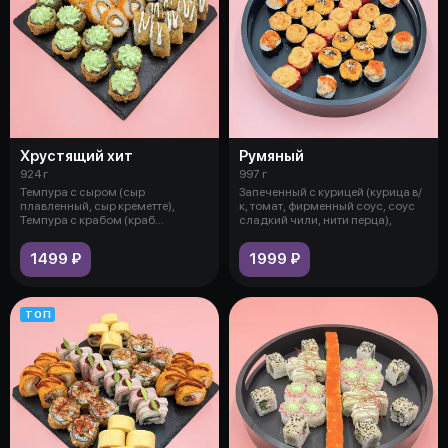
Хрустящий хит
Румяный
924 г
997 г
Темпура с сыром (сыр
Запеченный с курицей (курица в/
плавленный, сыр креметте),
к, томат, фирменный соус, соус
Темпура с крабом (краб
сладкий чили, нити перца),
(имитация), огурец,
1499 ₽
1999 ₽
ТОП