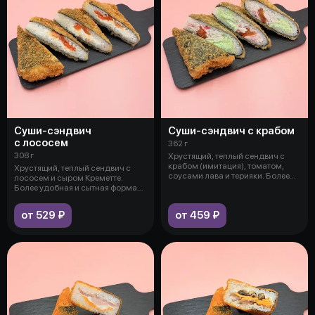
Суши-сэндвич
Суши-сэндвич с крабом
с лососем
362 г
308 г
Хрустящий, теплый сендвич с
крабом (имитация), томатом,
Хрустящий, теплый сендвич с
соусами лава и терияки. Более
лососем и сыром Креметте.
удоб
Более удобная и сытная форма
ролла,
от 529 ₽
от 459 ₽