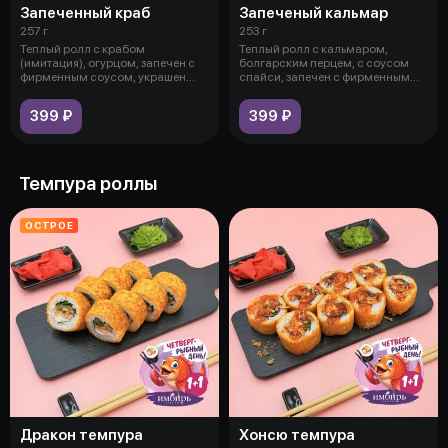
Запеченный краб
Запеченый кальмар
257 г
253 г
Теплый ролл с крабом
Теплый ролл с кальмаром,
(имитация), огурцом, запечен с
болгарским перцем, с соусом
фирменным соусом, украшен
спайси, запечен с фирменным
икрой.
соусом (м
399 ₽
399 ₽
Темпура роллы
ОСТРОЕ
Дракон темпура
Хонсю темпура