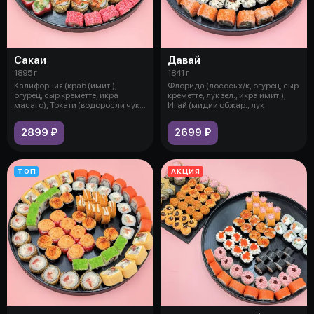
Сакаи
Давай
1895 г
1841 г
Калифорния (краб (имит.),
Флорида (лосось х/к, огурец, сыр
огурец, сыр креметте, икра
креметте, лук зел., икра имит.),
масаго), Токати (водоросли чука,
Игай (мидии обжар., лук
сыр
2899 ₽
2699 ₽
ТОП
АКЦИЯ