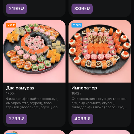
сыр п
сыр
2199 ₽
3399 ₽
ХИТ
ТОП
Два самурая
Император
1755 г
1842 г
Филадельфия лайт (лосось с/с,
Филадельфия с огурцом (лосось
сыр креметте, огурец), лава
с/с, сыр креметте, огурец),
терияки (лосось с/с, огурец, со
филадельфия люкс (лосось с/с,
сы
2799 ₽
4099 ₽