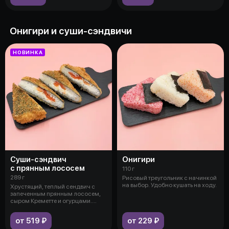
Онигири и суши-сэндвичи
НОВИНКА
Суши-сэндвич
Онигири
с прянным лососем
110 г
289 г
Рисовый треугольник с начинкой
на выбор. Удобно кушать на ходу.
Хрустящий, теплый сендвич с
запеченным прянным лососем,
сыром Креметте и огурцами.
Более у
от 519 ₽
от 229 ₽