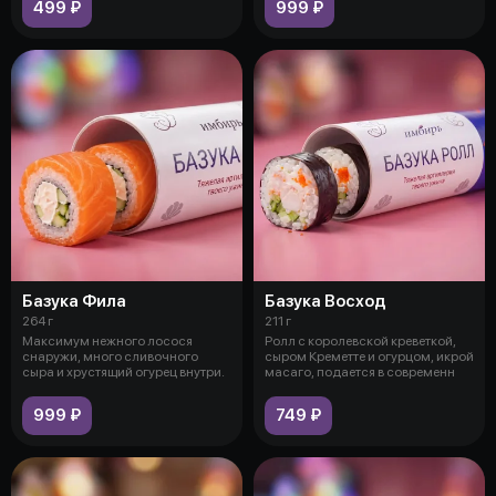
499 ₽
999 ₽
Базука Фила
Базука Восход
264 г
211 г
Максимум нежного лосося
Ролл с королевской креветкой,
снаружи, много сливочного
сыром Креметте и огурцом, икрой
сыра и хрустящий огурец внутри.
масаго, подается в современн
999 ₽
749 ₽