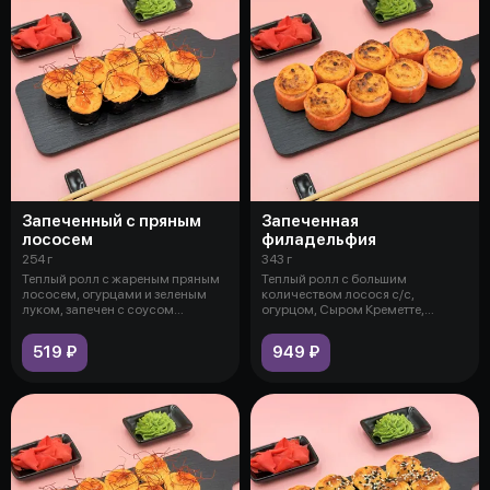
Запеченный с пряным
Запеченная
лососем
филадельфия
254 г
343 г
Теплый ролл с жареным пряным
Теплый ролл с большим
лососем, огурцами и зеленым
количеством лосося с/с,
луком, запечен с соусом
огурцом, Сыром Креметте,
"сырный",
запечен с соусом Як
519 ₽
949 ₽