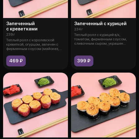
Запеченный
Запеченный с курицей
с креветками
234 г
239 г
Теплый ролл с курицей в/к,
томатом, фирменным соусом,
Теплый ролл с королевской
сливочным сыром, украшен
креветкой, огурцом, запечен с
соусом слад
фирменным соусом (майонез,
сурими,
469 ₽
399 ₽