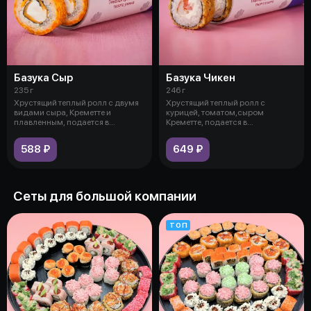
Базука Сыр
Базука Чикен
235 г
246 г
Хрустящий теплый ролл с двумя
Хрустящий теплый ролл с
видами сыра, Креметте и
курицей, томатом,сыром
плавленным, подается в
Креметте, подается в
современной у
современной упаковке в
588 ₽
649 ₽
Сеты для большой компании
ТОП