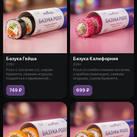
Базука Гейша
Базука Калифорния
226 г
234 г
Ролл с лососем с/с, сыром
Ролл со слабосоленым лососем,
Креметте, свежим огурцом,
с крабом (имитация), свежим
подается в современной
огурцом, сыром Креметте,
упаковке в виде
украшен
749 ₽
699 ₽