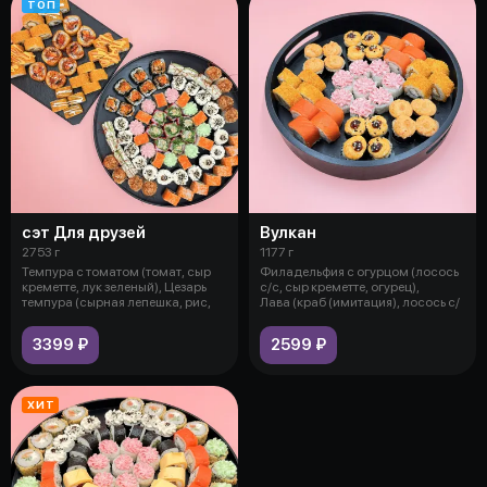
ТОП
сэт Для друзей
Вулкан
2753 г
1177 г
Темпура с томатом (томат, сыр
Филадельфия с огурцом (лосось
креметте, лук зеленый), Цезарь
с/с, сыр креметте, огурец),
темпура (сырная лепешка, рис,
Лава (краб (имитация), лосось с/
3399 ₽
2599 ₽
ХИТ