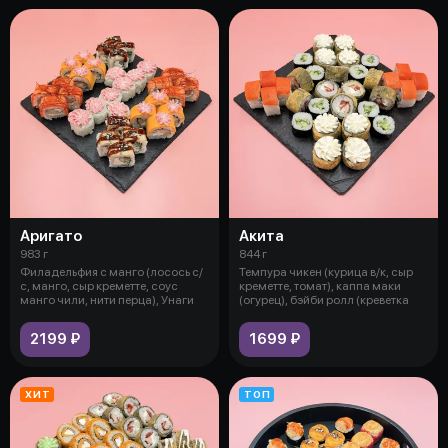
Аригато
Акита
983 г
844 г
Филадельфия с манго (лосось с/
Темпура чикен (курица в/к, сыр
с, манго, сыр креметте, соус
креметте, томат), каппа маки
манго чили, нити перца), Унаги
(огурец), бэйби ролл (креветка
2199 ₽
1699 ₽
ХИТ
ТОП