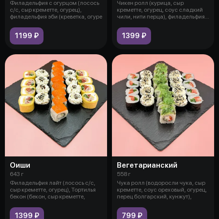
Филадельфия с огурцом (лосось
Чикен ролл (курица, сыр
с/с, сыр креметте, огурец),
креметте, огурец, соус сладкий
филадельфия эби (креветка, огуре
чили, нити перца), филадельфия
эби
1199 ₽
1399 ₽
Оиши
Вегетарианский
643 г
558 г
Филадельфия лайт (лосось с/с,
Чука ролл (водоросли чука, сыр
сыр креметте, огурец), Тортилья
креметте, соус ореховый, огурец,
бекон (бекон, сыр креметте,
перец болгарский, кунжут),
1399 ₽
799 ₽