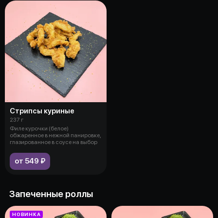
Стрипсы куриные
237 г
Филе курочки (белое)
обжаренное в нежной панировке,
глазированное в соусе на выбор
от 549 ₽
Запеченные роллы
НОВИНКА