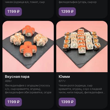
чикен (курица в/к, томат, сыр
филадельфия (угорь, сыр кр
1199 ₽
1299 ₽
Вкусная пара
Юмми
499 г
677 г
Филадельфия с огурцом (лосось
Чикен ролл (курица, сыр
с/с, сыр креметте, огурец),
креметте, огурец, соус сладкий
филадельфия эби (креветка, огуре
чили, нити перца), филадельфия
эби
1199 ₽
1399 ₽