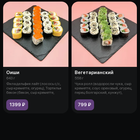
Оиши
Вегетарианский
643 г
558 г
Филадельфия лайт (лосось с/с,
Чука ролл (водоросли чука, сыр
сыр креметте, огурец), Тортилья
креметте, соус ореховый, огурец,
бекон (бекон, сыр креметте,
перец болгарский, кунжут),
1399 ₽
799 ₽