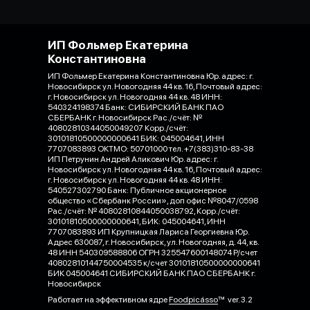
ИП Фольмер Екатерина
Константиновна
ИП Фольмер Екатерина Константиновна Юр. адрес: г.
Новосибирск ул. Новогодняя 44 кв. 16, Почтовый адрес:
г. Новосибирск ул. Новогодняя 44 кв. 48 ИНН:
540324198374 Банк: СИБИРСКИЙ БАНК ПАО
СБЕРБАНК г. Новосибирск Рас./счёт: №
40802810344050049207 Корр./счёт:
30101810500000000641 БИК: 045004641, ИНН
7707083893 ОКТМО: 50701000 тел. +7(383)310-83-38
ИП Петрунин Андрей Аликович Юр. адрес: г.
Новосибирск ул. Новогодняя 44 кв. 16, Почтовый адрес:
г. Новосибирск ул. Новогодняя 44 кв. 48 ИНН:
540527302790 Банк: Публичное акционерное
общество «Сбербанк России», доп офис №8047/0598
Рас./счёт: № 40802810844050038792, Корр./счёт:
30101810500000000641, БИК: 045004641, ИНН
7707083893 ИП Крупницкая Лариса Георгиевна Юр.
Адрес 630087, г. Новосибирск, ул. Новогодняя, д. 44, кв.
48 ИНН 540309588806 ОГРН 325547600148074 Р/счет
40802810144750004535 к/счет 30101810500000000641
БИК 045004641 СИБИРСКИЙ БАНК ПАО СБЕРБАНК г.
Новосибирск
Работает на эффективном ядре
Foodpicásso
ver. 3.2