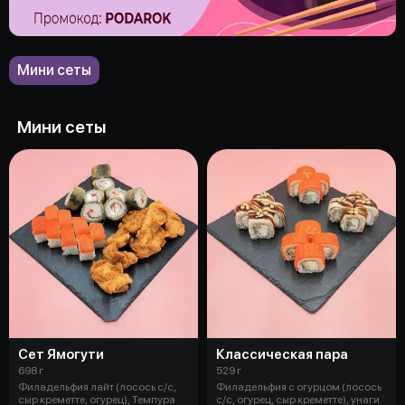
Мини сеты
Мини сеты
Сет Ямогути
Классическая пара
698 г
529 г
Филадельфия лайт (лосось с/с,
Филадельфия с огурцом (лосось
сыр креметте, огурец), Темпура
с/с, огурец, сыр креметте), унаги