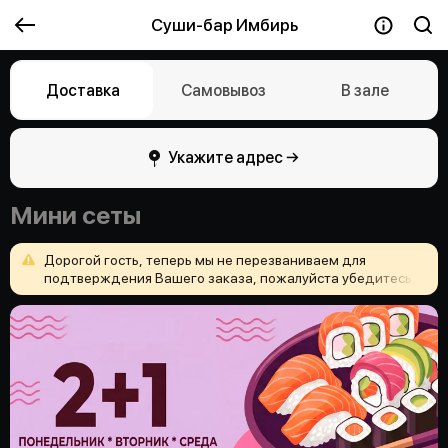
Суши-бар Имбирь
Доставка
Самовывоз
В зале
Укажите адрес →
Мини сеты
Дорогой
гость,
теперь
мы
не
перезваниваем
для
подтверждения
Вашего
заказа,
пожалуйста
убедитесь,
что
Вы
верно
указали
адрес
доставки
и
ничего
не
забыли
положить
в
корзину!
Приятного
аппетита
и
хорошего
настроения!