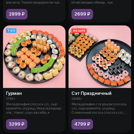
масаго), Токати (водоросли чука,
Игай (мидии обжар., лук
сыр
2899 ₽
2699 ₽
ТОП
АКЦИЯ
Гурман
Сэт Праздничный
1791 г
2648 г
Филадельфия (лосось с/с, сыр
Филадельфия с огурцом (лосось
креметте, огурец), Икка (кальмар
с/с, сыр креметте, огурец),
отв., томат, соус васаби, и
Сливочный лосось (лосось с/с,
сы
3299 ₽
4799 ₽