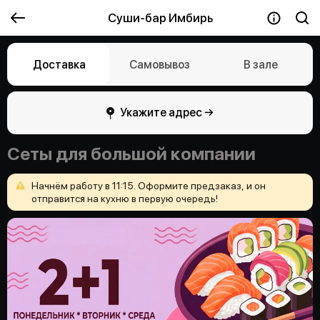
Суши-бар Имбирь
Доставка
Самовывоз
В зале
Укажите адрес →
Сеты для большой компании
Начнём
работу
в
11:15.
Оформите
предзаказ,
и
он
отправится
на
кухню
в
первую
очередь!