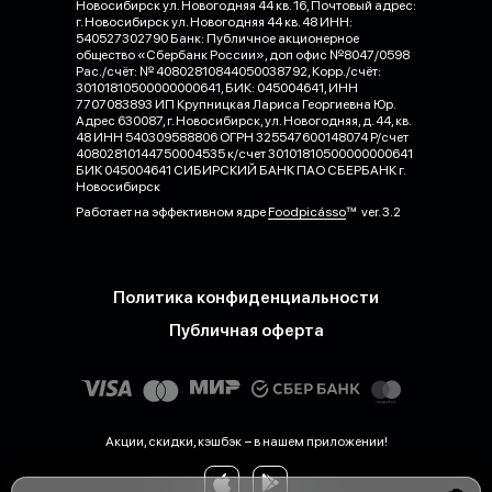
Новосибирск ул. Новогодняя 44 кв. 16, Почтовый адрес:
г. Новосибирск ул. Новогодняя 44 кв. 48 ИНН:
540527302790 Банк: Публичное акционерное
общество «Сбербанк России», доп офис №8047/0598
Рас./счёт: № 40802810844050038792, Корр./счёт:
30101810500000000641, БИК: 045004641, ИНН
7707083893 ИП Крупницкая Лариса Георгиевна Юр.
Адрес 630087, г. Новосибирск, ул. Новогодняя, д. 44, кв.
48 ИНН 540309588806 ОГРН 325547600148074 Р/счет
40802810144750004535 к/счет 30101810500000000641
БИК 045004641 СИБИРСКИЙ БАНК ПАО СБЕРБАНК г.
Новосибирск
Работает на эффективном ядре
Foodpicásso
ver. 3.2
Политика конфиденциальности
Публичная оферта
Акции, скидки, кэшбэк − в нашем приложении!