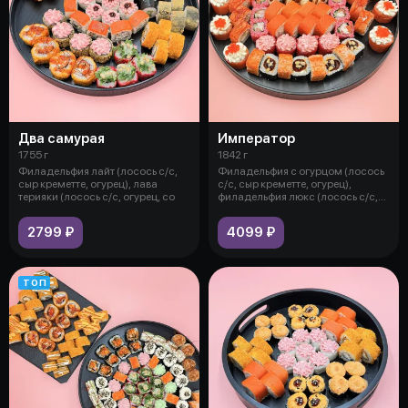
Два самурая
Император
1755 г
1842 г
Филадельфия лайт (лосось с/с,
Филадельфия с огурцом (лосось
сыр креметте, огурец), лава
с/с, сыр креметте, огурец),
терияки (лосось с/с, огурец, со
филадельфия люкс (лосось с/с,
сы
2799 ₽
4099 ₽
ТОП