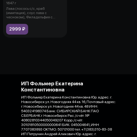
1647 г
Лава (лосось с/с, краб
(имитация), соус лава с
чесноком), Филадельфия с
огурцом (лосось с/
2999 ₽
ИП Фольмер Екатерина
Константиновна
ИП Фольмер Екатерина Константиновна Юр. адрес: г.
Новосибирск ул. Новогодняя 44 кв. 16, Почтовый адрес:
г. Новосибирск ул. Новогодняя 44 кв. 48 ИНН:
540324198374 Банк: СИБИРСКИЙ БАНК ПАО
СБЕРБАНК г. Новосибирск Рас./счёт: №
40802810344050049207 Корр./счёт:
30101810500000000641 БИК: 045004641, ИНН
7707083893 ОКТМО: 50701000 тел. +7(383)310-83-38
ИП Петрунин Андрей Аликович Юр. адрес: г.