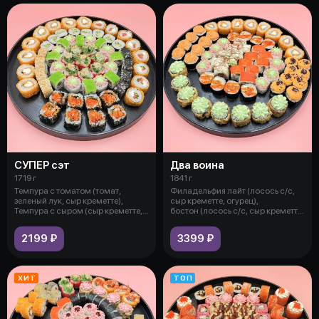
СУПЕР сэт
Два воина
1719 г
1841 г
Темпура с томатом (томат,
Филадельфия лайт (лосось с/с,
зеленый лук, сыр креметте),
сыр креметте, огурец),
Темпура с сыром (сыр креметте,
бостон (лосось с/с, сыр креметте,
сыр п
сыр
2199 ₽
3399 ₽
ХИТ
ТОП