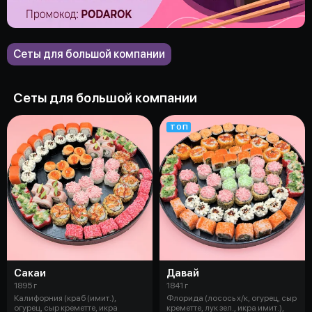
Сеты для большой компании
Сеты для большой компании
ТОП
Сакаи
Давай
1895 г
1841 г
Калифорния (краб (имит.),
Флорида (лосось х/к, огурец, сыр
огурец, сыр креметте, икра
креметте, лук зел., икра имит.),