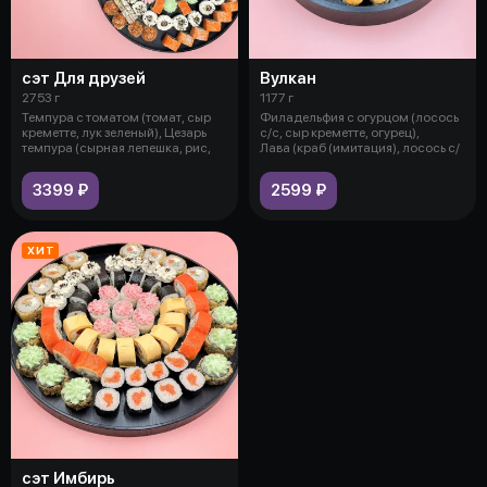
сэт Для друзей
Вулкан
2753 г
1177 г
Темпура с томатом (томат, сыр
Филадельфия с огурцом (лосось
креметте, лук зеленый), Цезарь
с/с, сыр креметте, огурец),
темпура (сырная лепешка, рис,
Лава (краб (имитация), лосось с/
3399 ₽
2599 ₽
ХИТ
сэт Имбирь