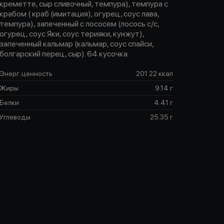
креметте, сыр сливочный, темпура), темпура с
крабом ( краб (имитация), огурец, соус лава,
темпура), запеченный с лососем (лосось с/с,
огурец, соус Яки, соус терияки, кунжут),
запеченный кальмар (кальмар, соус спайси,
болгарский перец, сыр). 64 кусочка.
Энерг. ценность
201.22 ккал
Жиры
9.14 г
Белки
4.41 г
Углеводы
25.35 г