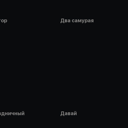
тор
Два самурая
здничный
Давай