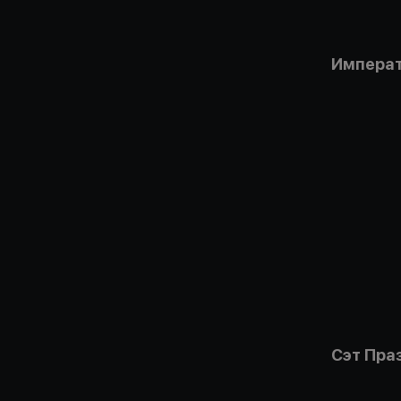
Импера
Сэт Пра