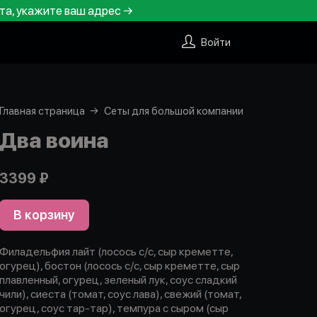
та, укажите ваш адрес →
Войти
Главная страница
Сеты для большой компании
Два воина
3399 ₽
В корзину
Филадельфия лайт (лосось с/с, сыр креметте,
огурец), бостон (лосось с/с, сыр креметте, сыр
плавленный, огурец, зеленый лук, соус сладкий
чили), сиеста (томат, соус лава), свежий (томат,
огурец, соус тар-тар), темпура с сыром (сыр