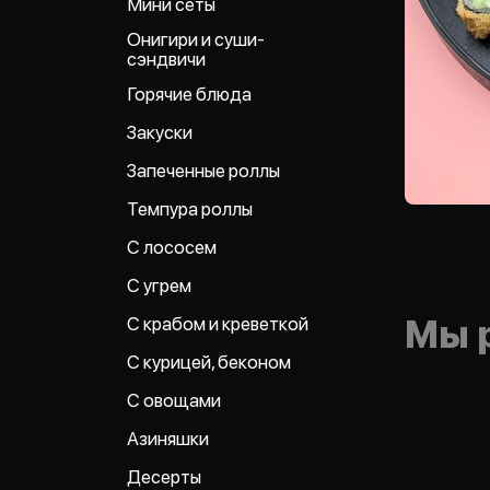
Мини сеты
Онигири и суши-
сэндвичи
Горячие блюда
Закуски
Запеченные роллы
Темпура роллы
С лососем
С угрем
С крабом и креветкой
Мы 
С курицей, беконом
С овощами
Азиняшки
Десерты