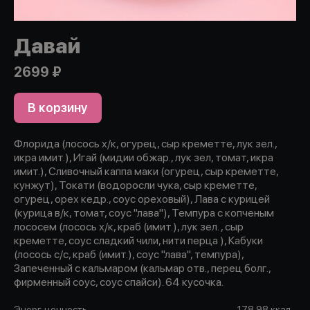
Давай
2699 ₽
В корзину
Флорида (лосось х/к, огурец, сыр креметте, лук зел.,
икра имит.), Игай (мидии обжар., лук зел, томат, икра
имит.), Сливочный каппа маки (огурец, сыр креметте,
кунжут), Токати (водоросли чука, сыр креметте,
огурец, орех кедр., соус ореховый), Лава с курицей
(курица в/к, томат, соус "лава"), Темпура с копченым
лососем (лосось х/к, краб (имит.), лук зел. , сыр
креметте, соус сладкий чили, нити перца ), Кабуки
(лосось с/с, краб (имит.), соус "лава", темпура),
Запеченный с кальмаром (кальмар отв., перец болг.,
фирменный соус, соус спайси). 64 кусочка.
Энерг. ценность
178.98 ккал