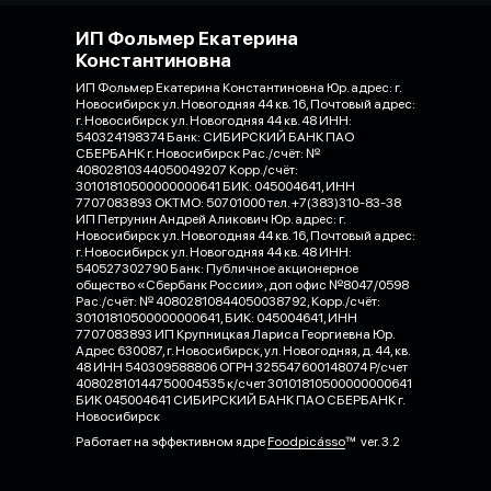
ИП Фольмер Екатерина
Константиновна
ИП Фольмер Екатерина Константиновна Юр. адрес: г.
Новосибирск ул. Новогодняя 44 кв. 16, Почтовый адрес:
г. Новосибирск ул. Новогодняя 44 кв. 48 ИНН:
540324198374 Банк: СИБИРСКИЙ БАНК ПАО
СБЕРБАНК г. Новосибирск Рас./счёт: №
40802810344050049207 Корр./счёт:
30101810500000000641 БИК: 045004641, ИНН
7707083893 ОКТМО: 50701000 тел. +7(383)310-83-38
ИП Петрунин Андрей Аликович Юр. адрес: г.
Новосибирск ул. Новогодняя 44 кв. 16, Почтовый адрес:
г. Новосибирск ул. Новогодняя 44 кв. 48 ИНН:
540527302790 Банк: Публичное акционерное
общество «Сбербанк России», доп офис №8047/0598
Рас./счёт: № 40802810844050038792, Корр./счёт:
30101810500000000641, БИК: 045004641, ИНН
7707083893 ИП Крупницкая Лариса Георгиевна Юр.
Адрес 630087, г. Новосибирск, ул. Новогодняя, д. 44, кв.
48 ИНН 540309588806 ОГРН 325547600148074 Р/счет
40802810144750004535 к/счет 30101810500000000641
БИК 045004641 СИБИРСКИЙ БАНК ПАО СБЕРБАНК г.
Новосибирск
Работает на эффективном ядре
Foodpicásso
ver. 3.2