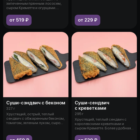
запеченным прянным лососем,
сыром Креметте и огурцами.
Более у
от 519 ₽
от 229 ₽
Суши-сэндвич с беконом
Суши-сендвич
с креветками
327 г
295 г
Хрустящий, острый, теплый
сендвич с обжаренным беконом,
Хрустящий, теплый сендвич с
томатом, зеленым луком, сыром
королевскими креветками и
Кре
сыром Креметте. Более удобная и
сытн