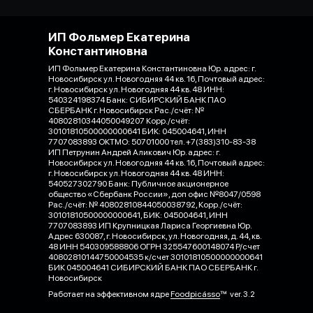
ИП Фольмер Екатерина
Константиновна
ИП Фольмер Екатерина Константиновна Юр. адрес: г.
Новосибирск ул. Новогодняя 44 кв. 16, Почтовый адрес:
г. Новосибирск ул. Новогодняя 44 кв. 48 ИНН:
540324198374 Банк: СИБИРСКИЙ БАНК ПАО
СБЕРБАНК г. Новосибирск Рас./счёт: №
40802810344050049207 Корр./счёт:
30101810500000000641 БИК: 045004641, ИНН
7707083893 ОКТМО: 50701000 тел. +7(383)310-83-38
ИП Петрунин Андрей Аликович Юр. адрес: г.
Новосибирск ул. Новогодняя 44 кв. 16, Почтовый адрес:
г. Новосибирск ул. Новогодняя 44 кв. 48 ИНН:
540527302790 Банк: Публичное акционерное
общество «Сбербанк России», доп офис №8047/0598
Рас./счёт: № 40802810844050038792, Корр./счёт:
30101810500000000641, БИК: 045004641, ИНН
7707083893 ИП Крупницкая Лариса Георгиевна Юр.
Адрес 630087, г. Новосибирск, ул. Новогодняя, д. 44, кв.
48 ИНН 540309588806 ОГРН 325547600148074 Р/счет
40802810144750004535 к/счет 30101810500000000641
БИК 045004641 СИБИРСКИЙ БАНК ПАО СБЕРБАНК г.
Новосибирск
Работает на эффективном ядре
Foodpicásso
ver. 3.2