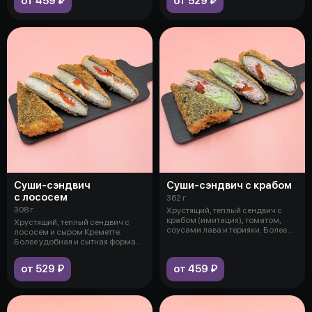
от 459 ₽
от 529 ₽
Суши-сэндвич
Суши-сэндвич с крабом
с лососем
362 г
308 г
Хрустящий, теплый сендвич с
крабом (имитация), томатом,
Хрустящий, теплый сендвич с
соусами лава и терияки. Более
лососем и сыром Креметте.
удоб
Более удобная и сытная форма
ролла,
от 529 ₽
от 459 ₽