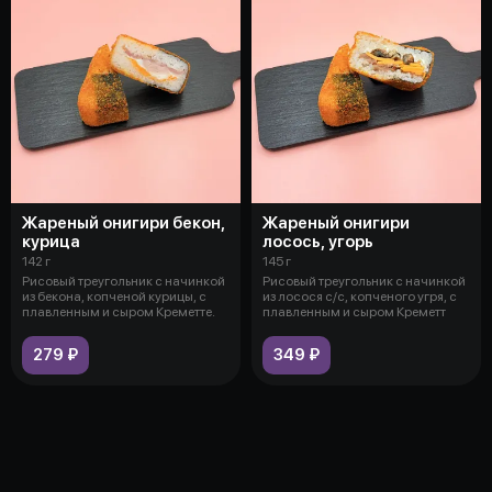
Жареный онигири бекон,
Жареный онигири
курица
лосось, угорь
142 г
145 г
Рисовый треугольник с начинкой
Рисовый треугольник с начинкой
из бекона, копченой курицы, с
из лосося с/с, копченого угря, с
плавленным и сыром Креметте.
плавленным и сыром Креметт
279 ₽
349 ₽