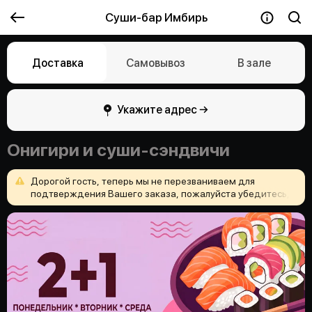
Суши-бар Имбирь
Доставка
Самовывоз
В зале
Укажите адрес →
Онигири и суши-сэндвичи
Дорогой
гость,
теперь
мы
не
перезваниваем
для
подтверждения
Вашего
заказа,
пожалуйста
убедитесь,
что
Вы
верно
указали
адрес
доставки
и
ничего
не
забыли
положить
в
корзину!
Приятного
аппетита
и
хорошего
настроения!