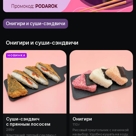
Онигири и суши-сэндвичи
Онигири и суши-сэндвичи
НОВИНКА
Суши-сэндвич
Онигири
с прянным лососем
110 г
289 г
Рисовый треугольник с начинкой
на выбор. Удобно кушать на ходу.
Хрустящий, теплый сендвич с