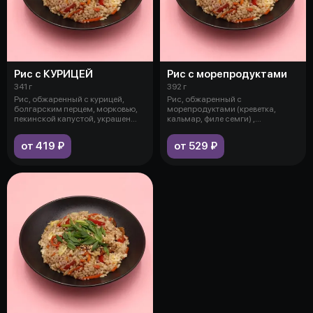
Рис с КУРИЦЕЙ
Рис с морепродуктами
341 г
392 г
Рис, обжаренный с курицей,
Рис, обжаренный с
болгарским перцем, морковью,
морепродуктами (креветка,
пекинской капустой, украшен
кальмар, филе семги) ,
зелены
болгарским перцем, морк
от 419 ₽
от 529 ₽