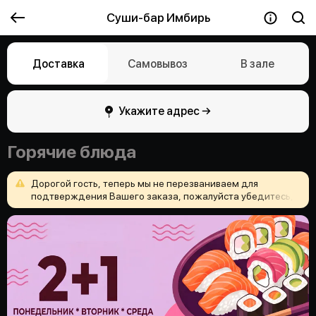
Суши-бар Имбирь
Доставка
Самовывоз
В зале
Укажите адрес →
Горячие блюда
Дорогой
гость,
теперь
мы
не
перезваниваем
для
подтверждения
Вашего
заказа,
пожалуйста
убедитесь,
что
Вы
верно
указали
адрес
доставки
и
ничего
не
забыли
положить
в
корзину!
Приятного
аппетита
и
хорошего
настроения!