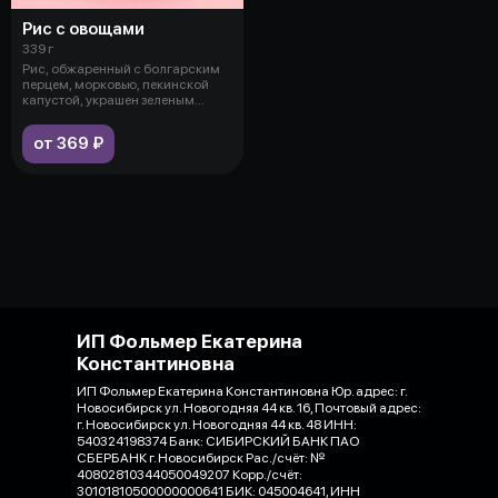
Рис с овощами
339 г
Рис, обжаренный с болгарским
перцем, морковью, пекинской
капустой, украшен зеленым
луком и
от 369 ₽
ИП Фольмер Екатерина
Константиновна
ИП Фольмер Екатерина Константиновна Юр. адрес: г.
Новосибирск ул. Новогодняя 44 кв. 16, Почтовый адрес:
г. Новосибирск ул. Новогодняя 44 кв. 48 ИНН:
540324198374 Банк: СИБИРСКИЙ БАНК ПАО
СБЕРБАНК г. Новосибирск Рас./счёт: №
40802810344050049207 Корр./счёт:
30101810500000000641 БИК: 045004641, ИНН