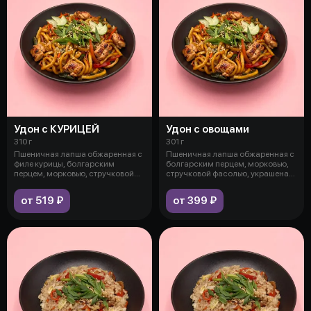
Удон с КУРИЦЕЙ
Удон с овощами
310 г
301 г
Пшеничная лапша обжаренная с
Пшеничная лапша обжаренная с
филе курицы, болгарским
болгарским перцем, морковью,
перцем, морковью, стручковой
стручковой фасолью, украшена
фасолью,
огу
от 519 ₽
от 399 ₽