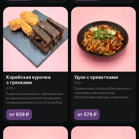
Корейская курочка
Удон с креветками
с гренками
310 г
375 г
Пшеничная лапша обжаренная с
королевской креветкой,
Куриные крылишки, обжаренные
болгарским перцем, морковью,
во фритюре в острой панировке,
стручково
глазированные в соусе на выбор
от 639 ₽
от 579 ₽