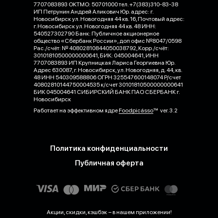
7707083893 ОКТМО: 50701000 тел. +7(383)310-83-38
ИП Петрунин Андрей Аликович Юр. адрес: г.
Новосибирск ул. Новогодняя 44 кв. 16, Почтовый адрес:
г. Новосибирск ул. Новогодняя 44 кв. 48 ИНН:
540527302790 Банк: Публичное акционерное
общество «Сбербанк России», доп офис №8047/0598
Рас./счёт: № 40802810844050038792, Корр./счёт:
30101810500000000641, БИК: 045004641, ИНН
7707083893 ИП Крупницкая Лариса Георгиевна Юр.
Адрес 630087, г. Новосибирск, ул. Новогодняя, д. 44, кв.
48 ИНН 540309588806 ОГРН 325547600148074 Р/счет
40802810144750004535 к/счет 30101810500000000641
БИК 045004641 СИБИРСКИЙ БАНК ПАО СБЕРБАНК г.
Новосибирск
Работает на эффективном ядре
Foodpicásso
ver. 3.2
Политика конфиденциальности
Публичная оферта
Акции, скидки, кэшбэк − в нашем приложении!