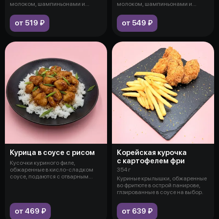
молоком, шампиньонами и
молоком, шампиньонами и
курицей, подаетс
королевскими кре
от 519 ₽
от 549 ₽
Курица в соусе с рисом
Корейская курочка
с картофелем фри
Кусочки куриного филе,
обжаренные в кисло-сладком
354 г
соусе, подаются с отварным
Куриные крылышки, обжаренные
рисом, украше
во фритюте в острой панирове,
глзированные в соусе на выбор.
от 469 ₽
от 639 ₽