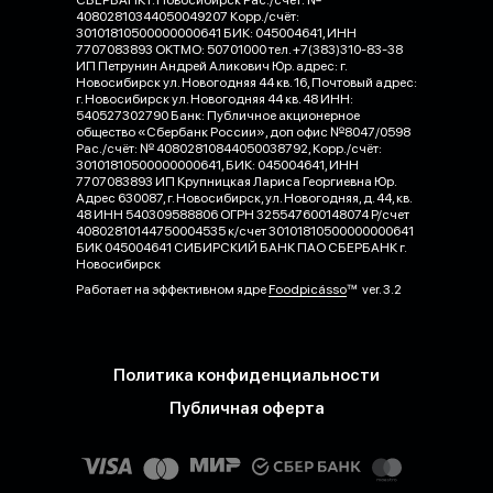
СБЕРБАНК г. Новосибирск Рас./счёт: №
40802810344050049207 Корр./счёт:
30101810500000000641 БИК: 045004641, ИНН
7707083893 ОКТМО: 50701000 тел. +7(383)310-83-38
ИП Петрунин Андрей Аликович Юр. адрес: г.
Новосибирск ул. Новогодняя 44 кв. 16, Почтовый адрес:
г. Новосибирск ул. Новогодняя 44 кв. 48 ИНН:
540527302790 Банк: Публичное акционерное
общество «Сбербанк России», доп офис №8047/0598
Рас./счёт: № 40802810844050038792, Корр./счёт:
30101810500000000641, БИК: 045004641, ИНН
7707083893 ИП Крупницкая Лариса Георгиевна Юр.
Адрес 630087, г. Новосибирск, ул. Новогодняя, д. 44, кв.
48 ИНН 540309588806 ОГРН 325547600148074 Р/счет
40802810144750004535 к/счет 30101810500000000641
БИК 045004641 СИБИРСКИЙ БАНК ПАО СБЕРБАНК г.
Новосибирск
Работает на эффективном ядре
Foodpicásso
ver. 3.2
Политика конфиденциальности
Публичная оферта