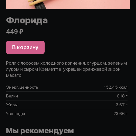
Флорида
449 ₽
В корзину
Ролл с лососем холодного копчения, огурцом, зеленым
луком и сыром Креметте, украшен оранжевой икрой
масаго.
Энерг. ценность
152.45 ккал
Белки
6.18 г
Жиры
3.67 г
Углеводы
23.66 г
Мы рекомендуем