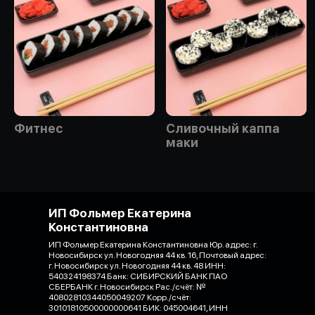
Фитнес
Сливочный каппа
маки
ИП Фольмер Екатерина
Константиновна
ИП Фольмер Екатерина Константиновна Юр. адрес: г.
Новосибирск ул. Новогодняя 44 кв. 16, Почтовый адрес:
г. Новосибирск ул. Новогодняя 44 кв. 48 ИНН:
540324198374 Банк: СИБИРСКИЙ БАНК ПАО
СБЕРБАНК г. Новосибирск Рас./счёт: №
40802810344050049207 Корр./счёт:
30101810500000000641 БИК: 045004641, ИНН