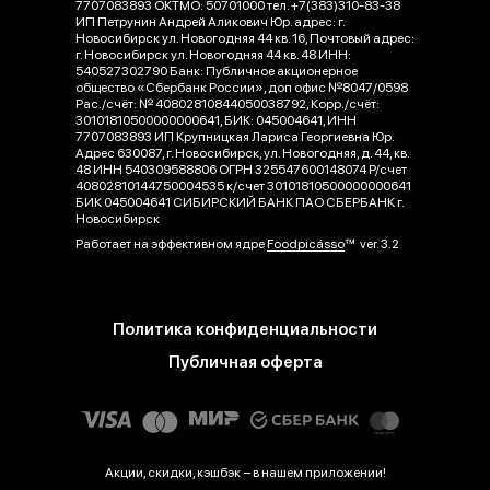
7707083893 ОКТМО: 50701000 тел. +7(383)310-83-38
ИП Петрунин Андрей Аликович Юр. адрес: г.
Новосибирск ул. Новогодняя 44 кв. 16, Почтовый адрес:
г. Новосибирск ул. Новогодняя 44 кв. 48 ИНН:
540527302790 Банк: Публичное акционерное
общество «Сбербанк России», доп офис №8047/0598
Рас./счёт: № 40802810844050038792, Корр./счёт:
30101810500000000641, БИК: 045004641, ИНН
7707083893 ИП Крупницкая Лариса Георгиевна Юр.
Адрес 630087, г. Новосибирск, ул. Новогодняя, д. 44, кв.
48 ИНН 540309588806 ОГРН 325547600148074 Р/счет
40802810144750004535 к/счет 30101810500000000641
БИК 045004641 СИБИРСКИЙ БАНК ПАО СБЕРБАНК г.
Новосибирск
Работает на эффективном ядре
Foodpicásso
ver. 3.2
Политика конфиденциальности
Публичная оферта
Акции, скидки, кэшбэк − в нашем приложении!